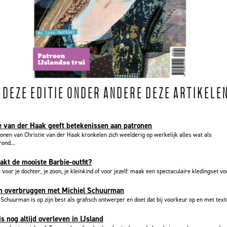
N DEZE EDITIE ONDER ANDERE DEZE ARTIKELE
e van der Haak geeft betekenissen aan patronen
onen van Christie van der Haak kronkelen zich weelderig op werkelijk alles wat als
ond...
kt de mooiste Barbie-outfit?
 voor je dochter, je zoon, je kleinkind of voor jezelf: maak een spectaculaire kledingset voo
n overbruggen met Michiel Schuurman
 Schuurman is op zijn best als grafisch ontwerper en doet dat bij voorkeur op en met textie
is nog altijd overleven in IJsland