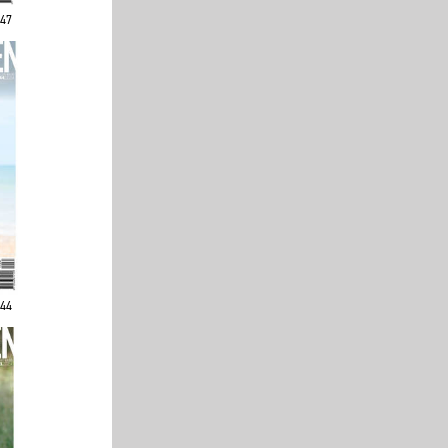
247
244