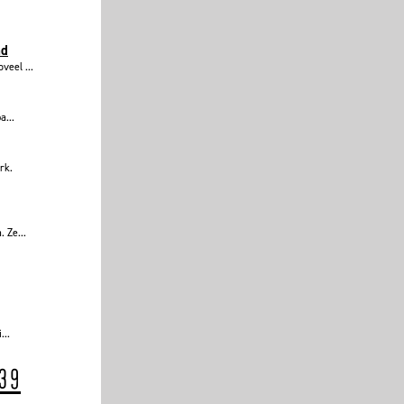
nd
veel ...
a...
rk.
 Ze...
...
39