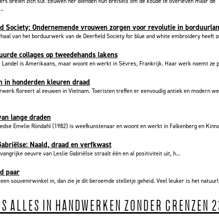
ers breien zich suf. Eeuwen her dienden hun breisels om de koude te overleven maar de
..
ld Society: Ondernemende vrouwen zorgen voor revolutie in borduurla
haal van het borduurwerk van de Deerfield Society for blue and white embroidery heeft zo
uurde collages op tweedehands lakens
 Landel is Amerikaans, maar woont en werkt in Sèvres, Frankrijk. Haar werk noemt ze p
m in honderden kleuren draad
werk floreert al eeuwen in Vietnam. Toeristen treffen er eenvoudig antiek en modern we
van lange draden
dse Emelie Röndahl (1982) is weefkunstenaar en woont en werkt in Falkenberg en Kinna.
Gabriëlse: Naald, draad en verfkwast
angrijke oeuvre van Leslie Gabriëlse straalt één en al positiviteit uit, h...
d paar
 een souvenirwinkel in, dan zie je dit beroemde stelletje geheid. Veel leuker is het natuurli
ES ALLES IN HANDWERKEN ZONDER GRENZEN 2