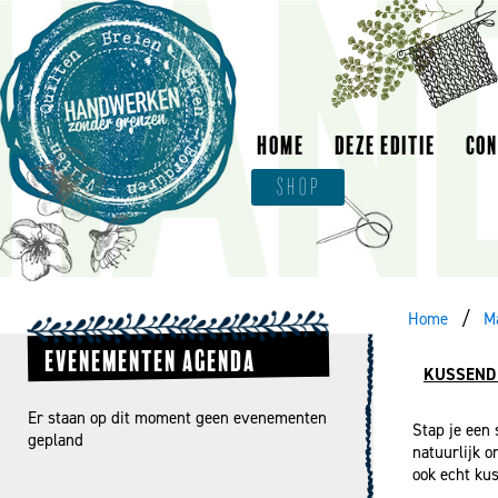
HOME
DEZE EDITIE
CO
SHOP
Home
M
EVENEMENTEN AGENDA
KUSSEND
Er staan op dit moment geen evenementen
Stap je een 
gepland
natuurlijk o
ook echt ku