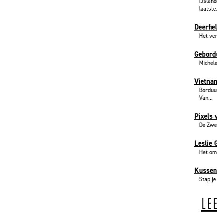
IJsland
laatste.
Deerfie
Het ver
Gebord
Michele
Vietna
Borduur
Van...
Pixels 
De Zwee
Leslie 
Het omv
Kussen
Stap je
LE