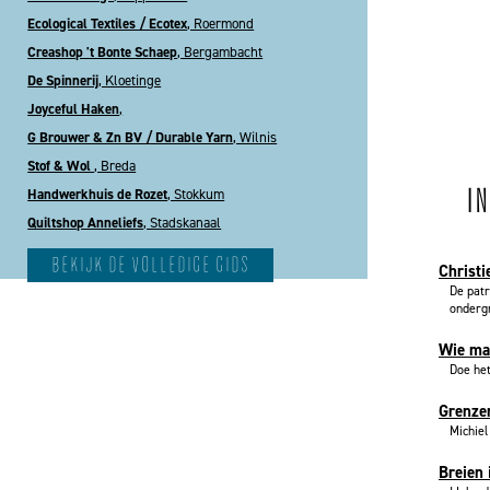
Ecological Textiles / Ecotex
, Roermond
Creashop 't Bonte Schaep
, Bergambacht
De Spinnerij
, Kloetinge
Joyceful Haken
,
G Brouwer & Zn BV / Durable Yarn
, Wilnis
Stof & Wol
, Breda
I
Handwerkhuis de Rozet
, Stokkum
Quiltshop Anneliefs
, Stadskanaal
bekijk de volledige gids
Christi
De patr
ondergr
Wie maa
Doe het
Grenze
Michiel
Breien 