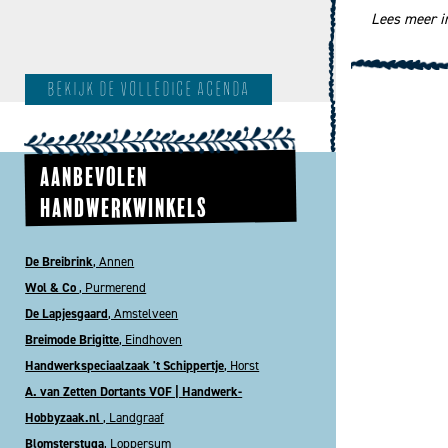
Lees meer in
bekijk de volledige agenda
AANBEVOLEN
HANDWERKWINKELS
De Breibrink
, Annen
Wol & Co
, Purmerend
De Lapjesgaard
, Amstelveen
Breimode Brigitte
, Eindhoven
Handwerkspeciaalzaak 't Schippertje
, Horst
A. van Zetten Dortants VOF | Handwerk-
Hobbyzaak.nl
, Landgraaf
Blomsterstuga
, Loppersum