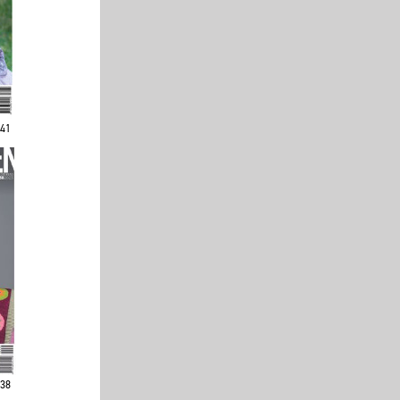
241
238