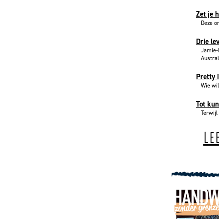
Zet je h
Deze on
Drie l
Jamie-L
Austral.
Pretty
Wie wil
Tot ku
Terwijl
LE