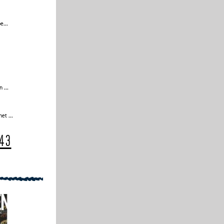
e...
 ...
et ...
43