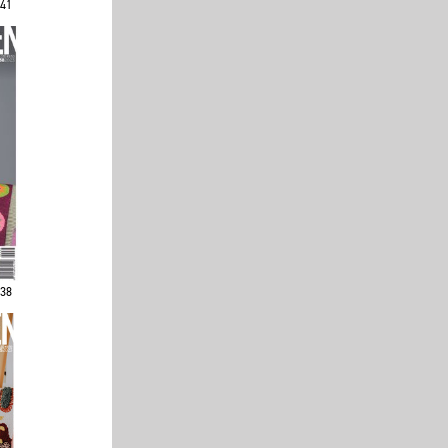
241
238