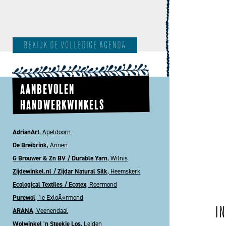
bekijk de volledige agenda
AANBEVOLEN
HANDWERKWINKELS
AdrianArt
, Apeldoorn
De Breibrink
, Annen
G Brouwer & Zn BV / Durable Yarn
, Wilnis
Zijdewinkel.nl / Zijdar Natural Silk
, Heemskerk
Ecological Textiles / Ecotex
, Roermond
Purewol
, 1e ExloÃ«rmond
I
ARANA
, Veenendaal
Wolwinkel 'n Steekje Los
, Leiden