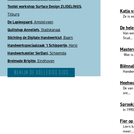
Textiel workshop Surface Design ZIJDELINGS
,
Katja v
Tilburg
Ze is e
De Lapjesgaard
, Amstelveen
De hele
Quiltshop Anneliefs
, Stadskanaal
Van een
Stichting de Digitale Handwerkjuf
, Baarn
Stud...
Handwerkspeciaalzaak 't Schippertje
, Horst
Masterc
Handwerkatelier SerDani
, Scheemda
Wat is 
Breimode Brigitte
, Eindhoven
Biënnal
bekijk de volledige gids
Handwer
Heehwa
De van 
ont...
Sprook
In 1990
Fier op
Liers k
meer...