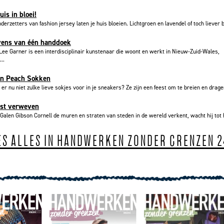
uis in bloei!
derzetters van fashion jersey laten je huis bloeien. Lichtgroen en lavendel of toch liever b
evens van één handdoek
ee Garner is een interdisciplinair kunstenaar die woont en werkt in Nieuw-Zuid-Wales,
..
 in Peach Sokken
 er nu niet zulke lieve sokjes voor in je sneakers? Ze zijn een feest om te breien en dragen
nst verweven
 Galen Gibson Cornell de muren en straten van steden in de wereld verkent, wacht hij tot h
ES ALLES IN HANDWERKEN ZONDER GRENZEN 2