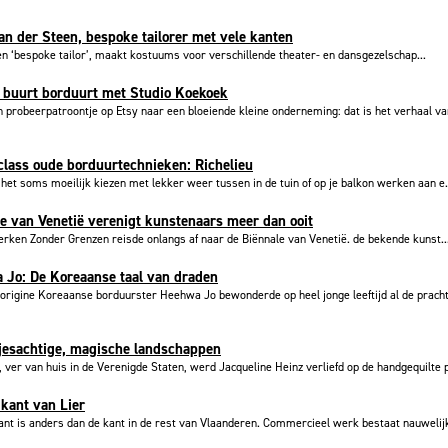
an der Steen, bespoke tailorer met vele kanten
en ‘bespoke tailor’, maakt kostuums voor verschillende theater- en dansgezelschap...
 buurt borduurt met Studio Koekoek
 probeerpatroontje op Etsy naar een bloeiende kleine onderneming: dat is het verhaal va
lass oude borduurtechnieken: Richelieu
het soms moeilijk kiezen met lekker weer tussen in de tuin of op je balkon werken aan e.
e van Venetië verenigt kunstenaars meer dan ooit
ken Zonder Grenzen reisde onlangs af naar de Biënnale van Venetië. de bekende kunst..
 Jo: De Koreaanse taal van draden
origine Koreaanse borduurster Heehwa Jo bewonderde op heel jonge leeftijd al de prach
jesachtige, magische landschappen
, ver van huis in de Verenigde Staten, werd Jacqueline Heinz verliefd op de handgequilte p
 kant van Lier
ant is anders dan de kant in de rest van Vlaanderen. Commercieel werk bestaat nauwelij