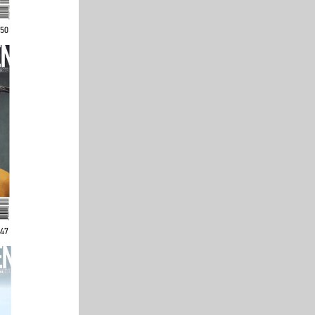
250
247