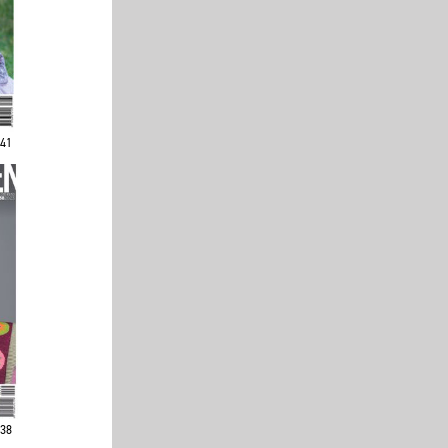
241
238