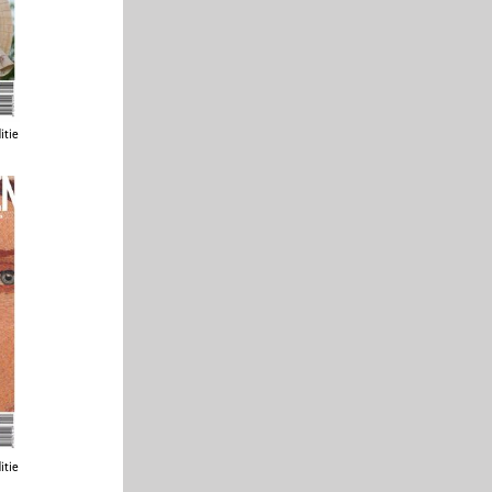
itie
itie