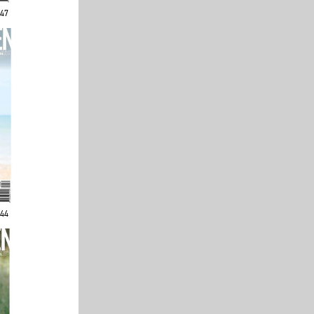
247
244