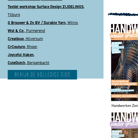
Textiel workshop Surface Design ZIJDELINGS
,
Tilburg
G Brouwer & Zn BV / Durable Yarn
, Wilnis
Wol & Co
, Purmerend
Creatique
, Hilversum
CrCouture
, Rhoon
Joyceful Haken
,
CuteDutch
, Bergambacht
bekijk de volledige gids
Handwerken Zon