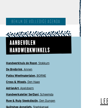
bekijk de volledige agenda
AANBEVOLEN
HANDWERKWINKELS
Handwerkhuis de Rozet
, Stokkum
De Breibrink
, Annen
Patiss Weefmaterialen
, BORNE
Cross & Woods
, Den Haag
AdrianArt
, Apeldoorn
Handwerkatelier SerDani
, Scheemda
LE
Ruw & Ruig Steekdiezijn
, Den Dungen
Quiltshop Anneliefs
, Stadskanaal