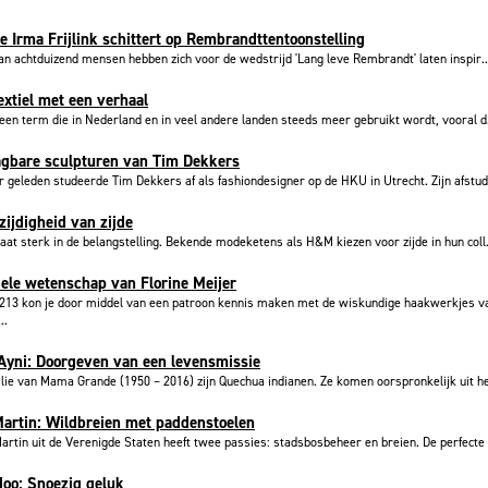
e Irma Frijlink schittert op Rembrandttentoonstelling
n achtduizend mensen hebben zich voor de wedstrijd 'Lang leve Rembrandt' laten inspir..
extiel met een verhaal
en term die in Nederland en in veel andere landen steeds meer gebruikt wordt, vooral d.
agbare sculpturen van Tim Dekkers
r geleden studeerde Tim Dekkers af als fashiondesigner op de HKU in Utrecht. Zijn afstud
zijdigheid van zijde
taat sterk in de belangstelling. Bekende modeketens als H&M kiezen voor zijde in hun coll.
iele wetenschap van Florine Meijer
 213 kon je door middel van een patroon kennis maken met de wiskundige haakwerkjes v
..
yni: Doorgeven van een levensmissie
lie van Mama Grande (1950 – 2016) zijn Quechua indianen. Ze komen oorspronkelijk uit he
artin: Wildbreien met paddenstoelen
artin uit de Verenigde Staten heeft twee passies: stadsbosbeheer en breien. De perfecte i
oo: Snoezig geluk