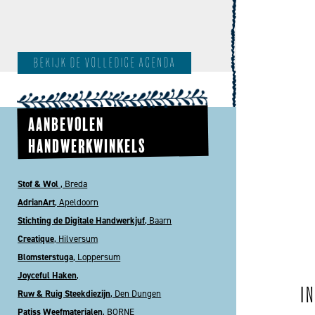
bekijk de volledige agenda
AANBEVOLEN
HANDWERKWINKELS
Stof & Wol
, Breda
AdrianArt
, Apeldoorn
Stichting de Digitale Handwerkjuf
, Baarn
Creatique
, Hilversum
Blomsterstuga
, Loppersum
Joyceful Haken
,
I
Ruw & Ruig Steekdiezijn
, Den Dungen
Patiss Weefmaterialen
, BORNE