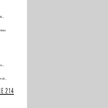
i...
erken
u...
 af...
IE 214