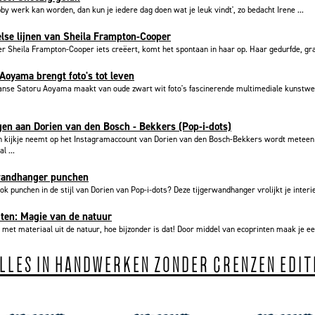
bby werk kan worden, dan kun je iedere dag doen wat je leuk vindt', zo bedacht Irene ...
lse lijnen van Sheila Frampton-Cooper
 Sheila Frampton-Cooper iets creëert, komt het spontaan in haar op. Haar gedurfde, graf
Aoyama brengt foto's tot leven
anse Satoru Aoyama maakt van oude zwart wit foto's fascinerende multimediale kunstw
en aan Dorien van den Bosch - Bekkers (Pop-i-dots)
n kijkje neemt op het Instagramaccount van Dorien van den Bosch-Bekkers wordt meteen
l ...
wandhanger punchen
ook punchen in de stijl van Dorien van Pop-i-dots? Deze tijgerwandhanger vrolijkt je interie
ten: Magie van de natuur
 met materiaal uit de natuur, hoe bijzonder is dat! Door middel van ecoprinten maak je een
ALLES IN HANDWERKEN ZONDER GRENZEN EDIT