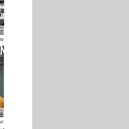
250
247