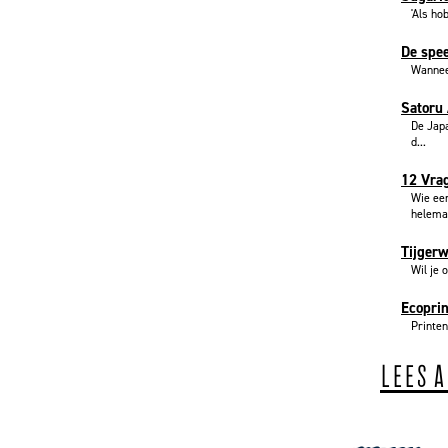
'Als ho
De spee
Wanneer
Satoru 
De Jap
d...
12 Vrag
Wie ee
helemaa
Tijger
Wil je 
Ecoprin
Printen
LEES 