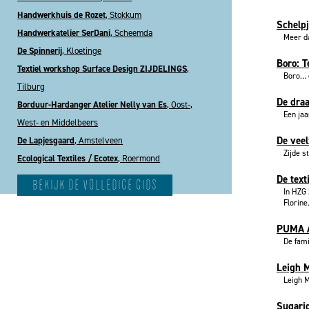
Handwerkhuis de Rozet
, Stokkum
Schelpj
Handwerkatelier SerDani
, Scheemda
Meer da
De Spinnerij
, Kloetinge
Boro: T
Textiel workshop Surface Design ZIJDELINGS
,
Boro… e
Tilburg
De dra
Borduur-Hardanger Atelier Nelly van Es
, Oost-,
Een jaa
West- en Middelbeers
De veel
De Lapjesgaard
, Amstelveen
Zijde s
Ecological Textiles / Ecotex
, Roermond
De text
bekijk de volledige gids
In HZG
Florine.
PUMA A
De fami
Leigh M
Leigh M
Sugarid