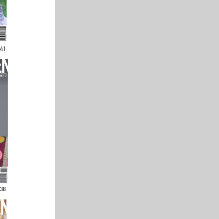
241
238