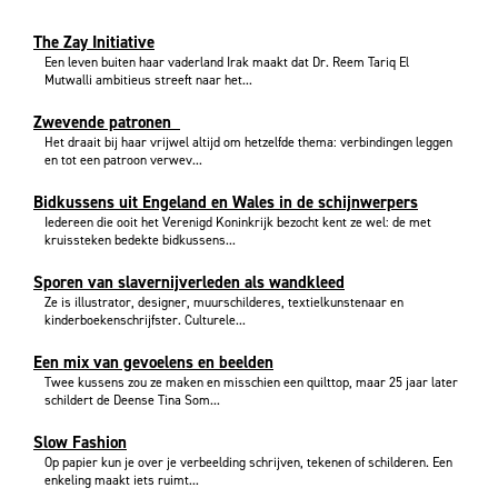
The Zay Initiative
Een leven buiten haar vaderland Irak maakt dat Dr. Reem Tariq El
Mutwalli ambitieus streeft naar het...
Zwevende patronen
Het draait bij haar vrijwel altijd om hetzelfde thema: verbindingen leggen
en tot een patroon verwev...
Bidkussens uit Engeland en Wales in de schijnwerpers
Iedereen die ooit het Verenigd Koninkrijk bezocht kent ze wel: de met
kruissteken bedekte bidkussens...
Sporen van slavernijverleden als wandkleed
Ze is illustrator, designer, muurschilderes, textielkunstenaar en
kinderboekenschrijfster. Culturele...
Een mix van gevoelens en beelden
Twee kussens zou ze maken en misschien een quilttop, maar 25 jaar later
schildert de Deense Tina Som...
Slow Fashion
Op papier kun je over je verbeelding schrijven, tekenen of schilderen. Een
enkeling maakt iets ruimt...