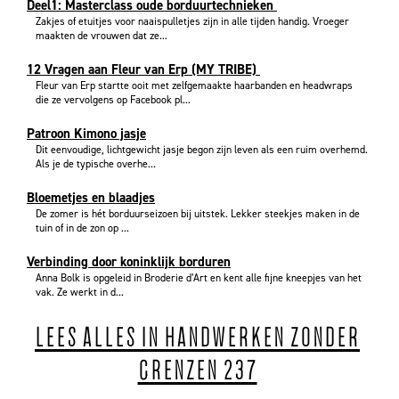
Deel1: Masterclass oude borduurtechnieken
Zakjes of etuitjes voor naaispulletjes zijn in alle tijden handig. Vroeger
maakten de vrouwen dat ze...
12 Vragen aan Fleur van Erp (MY TRIBE)
Fleur van Erp startte ooit met zelfgemaakte haarbanden en headwraps
die ze vervolgens op Facebook pl...
Patroon Kimono jasje
Dit eenvoudige, lichtgewicht jasje begon zijn leven als een ruim overhemd.
Als je de typische overhe...
Bloemetjes en blaadjes
De zomer is hét borduurseizoen bij uitstek. Lekker steekjes maken in de
tuin of in de zon op ...
Verbinding door koninklijk borduren
Anna Bolk is opgeleid in Broderie d’Art en kent alle fijne kneepjes van het
vak. Ze werkt in d...
LEES ALLES IN HANDWERKEN ZONDER
GRENZEN 237