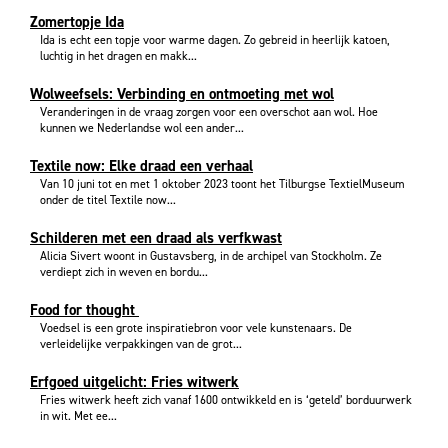
Zomertopje Ida
Ida is echt een topje voor warme dagen. Zo gebreid in heerlijk katoen,
luchtig in het dragen en makk...
Wolweefsels: Verbinding en ontmoeting met wol
Veranderingen in de vraag zorgen voor een overschot aan wol. Hoe
kunnen we Nederlandse wol een ander...
Textile now: Elke draad een verhaal
Van 10 juni tot en met 1 oktober 2023 toont het Tilburgse TextielMuseum
onder de titel Textile now...
Schilderen met een draad als verfkwast
Alicia Sivert woont in Gustavsberg, in de archipel van Stockholm. Ze
verdiept zich in weven en bordu...
Food for thought
Voedsel is een grote inspiratiebron voor vele kunstenaars. De
verleidelijke verpakkingen van de grot...
Erfgoed uitgelicht: Fries witwerk
Fries witwerk heeft zich vanaf 1600 ontwikkeld en is ‘geteld’ borduurwerk
in wit. Met ee...