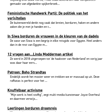
gemaakt van afgedankte spijkerbroek...
Feministische Handwerk Partij: De politiek van het
ver(s)tellen
De buitenwereld denkt nog vaak dat breien, borduren, haken en andere
zaken die je met je handen en t...
In Siwa borduren de vrouwen in de kleuren van de dadels
De oase van Siwa is een begrip in elke reisgids voor Egypte. Heel anders
dan in de rest van Egypte m...
12 vragen aan...Linda Modderman artikel
Ze werd in 2018 uitgeroepen tot 'de haakster van Nederland' en vorig jaar
was daar haar eers...
Patroon: Boho Strandtas
Eindelijk wordt het mooier weer en trekken we er massaal op uit. Deze
raffiatas is perfect voor het ...
Knuffelbaar activisme
"Mijn werk is heel stoffig", zegt multi-media kunstenaar Joyce Overheul
en daarmee verwijs...
Leerlingen borduren droomreis