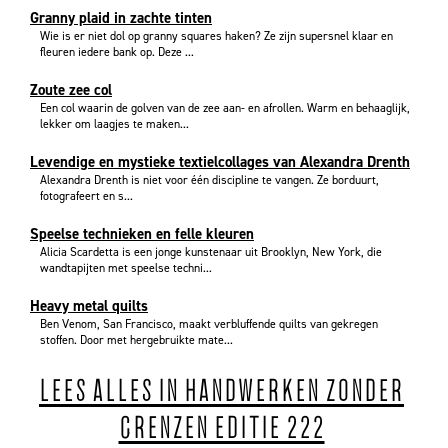
Granny plaid in zachte tinten
Wie is er niet dol op granny squares haken? Ze zijn supersnel klaar en
fleuren iedere bank op. Deze ...
Zoute zee col
Een col waarin de golven van de zee aan- en afrollen. Warm en behaaglijk,
lekker om laagjes te maken...
Levendige en mystieke textielcollages van Alexandra Drenth
Alexandra Drenth is niet voor één discipline te vangen. Ze borduurt,
fotografeert en s...
Speelse technieken en felle kleuren
Alicia Scardetta is een jonge kunstenaar uit Brooklyn, New York, die
wandtapijten met speelse techni...
Heavy metal quilts
Ben Venom, San Francisco, maakt verbluffende quilts van gekregen
stoffen. Door met hergebruikte mate...
LEES ALLES IN HANDWERKEN ZONDER
GRENZEN EDITIE 222