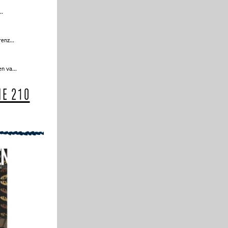
..
enz...
n va...
IE 210