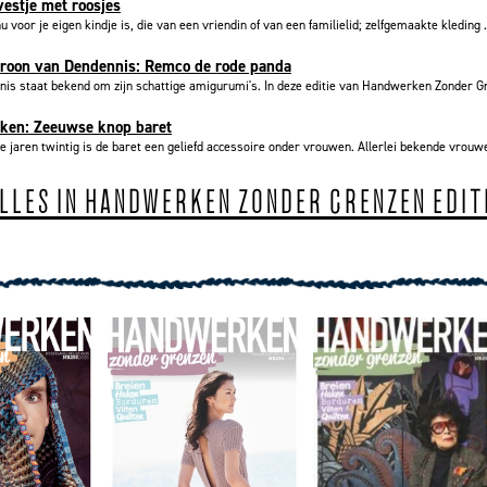
estje met roosjes
nu voor je eigen kindje is, die van een vriendin of van een familielid; zelfgemaakte kleding .
troon van Dendennis: Remco de rode panda
is staat bekend om zijn schattige amigurumi's. In deze editie van Handwerken Zonder Gr
aken: Zeeuwse knop baret
e jaren twintig is de baret een geliefd accessoire onder vrouwen. Allerlei bekende vrouwe
ALLES IN HANDWERKEN ZONDER GRENZEN EDIT