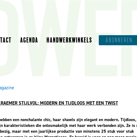
NTACT
AGENDA
HANDWERKWINKELS
ABONNEREN
agazine
KRAEMER STIJLVOL: MODERN EN TIJDLOOS MET EEN TWIST
hebben een nonchalante chic, haar shawls zijn elegant en modern. Tijdloos, 
jn karakteristieken die onlosmakelijk met haar werk verbonden zijn. Ze is
t bezig, maar met een jaarlijkse productie van minstens 25 stuk voor stuk