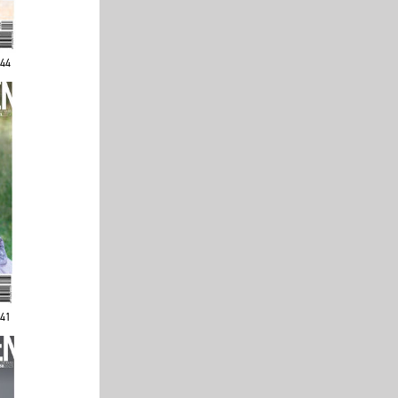
244
241