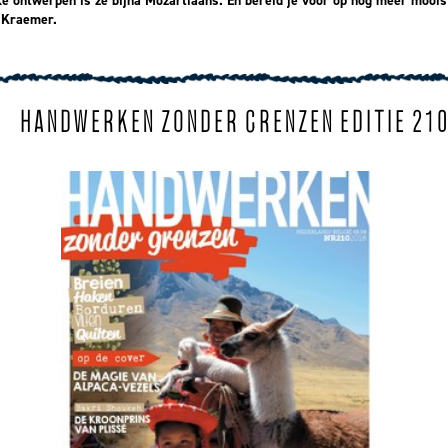
ke ontwerpen is ze bijna Mozartiaans. En bereid je voor op nog meer moois
 Kraemer.
HANDWERKEN ZONDER GRENZEN EDITIE 21