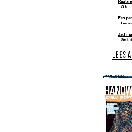
Raglanv
Of het 
Een pa
Dendenn
Zelf m
Sinds d
LEES 