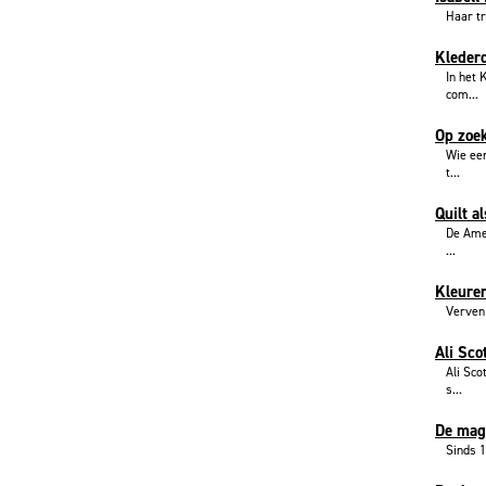
Haar tr
Klederd
In het
com...
Op zoe
Wie ee
t...
Quilt a
De Amer
...
Kleuren
Verven 
Ali Sco
Ali Sco
s...
De mag
Sinds 1