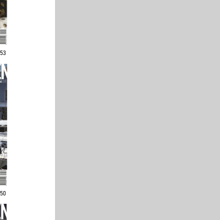
253
250