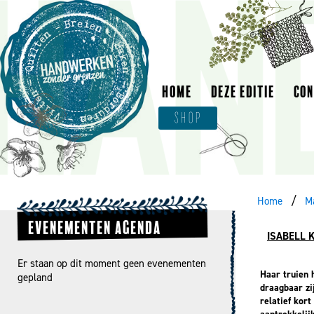
HOME
DEZE EDITIE
CO
SHOP
Home
M
EVENEMENTEN AGENDA
ISABELL 
Er staan op dit moment geen evenementen
Haar truien 
gepland
draagbaar zi
relatief kor