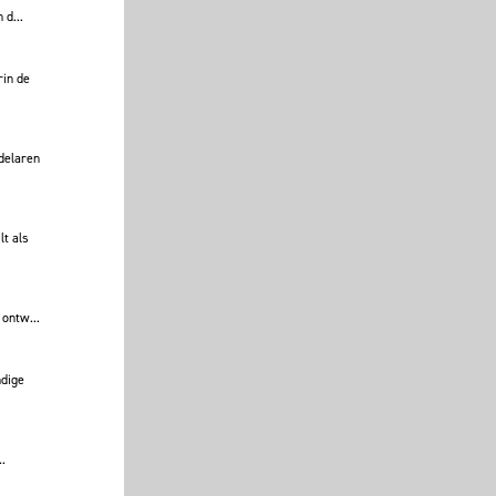
 d...
rin de
delaren
lt als
 ontw...
ndige
.