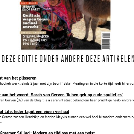
N DEZE EDITIE ONDER ANDERE DEZE ARTIKELE
t van het plisseren
houkeh werkt sinds 2 jaar met zijn bedrijf Bakri Pleating en in die korte tijd heeft hij ervo.
 aan het woord: Sarah van Gerven 'Ik ben gek op oude spulletjes'
an Gerven (37) van de blog it is a sarah.nl staat bekend om haar prachtige haak- en brei
of Life: Ieder tapijt een eigen verhaal
e Gentse zussen Hendrikje en Marion Meyvis runnen een wel heel bijzondere onderneming
..
 Kraemer Stijlvol: Modern en tijdloos met een twist