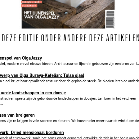
N DEZE EDITIE ONDER ANDERE DEZE ARTIKELE
nenspel van OlgaJazzy
ief, modern en vol nieuwe ideeën. Architectuur en lijnen in gebouwen zijn een bron van i..
werp van Olga Buraya-Kefelian: Tulsa sjaal
a sjaal krijgt haar opvallende textuur door de geplooide steek. De plooien laten de onderk
uurde landschappen in een doosje
tisch en speels zijn de geborduurde landschappen in doosjes. Een boer in het veld, een
..
zen van breigaren
ens zijn te krijgen in vele soorten en kleuren. We hoeven niet meer naar de winkel om de
ork: Driedimensionaal borduren
work of stumpwork, zoals het soms wordt genoemd, ontwikkelde zich in het begin van d