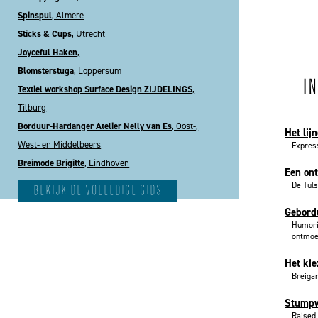
Spinspul
, Almere
Sticks & Cups
, Utrecht
Joyceful Haken
,
Blomsterstuga
, Loppersum
I
Textiel workshop Surface Design ZIJDELINGS
,
Tilburg
Borduur-Hardanger Atelier Nelly van Es
, Oost-,
Het lij
West- en Middelbeers
Express
Breimode Brigitte
, Eindhoven
Een ont
De Tuls
bekijk de volledige gids
Gebord
Humoris
ontmoe.
Het kie
Breigar
Stumpw
Raised 