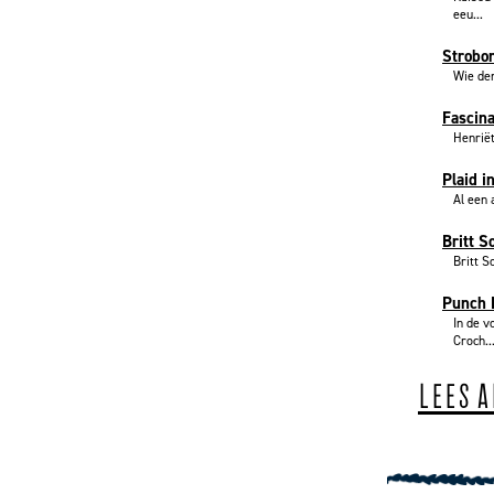
eeu...
Strobo
Wie den
Fascina
Henriët
Plaid i
Al een 
Britt S
Britt S
Punch N
In de v
Croch..
LEES 