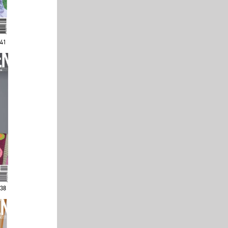
241
238