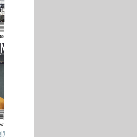
250
247