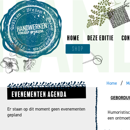
HOME
DEZE EDITIE
CO
SHOP
Home
M
EVENEMENTEN AGENDA
GEBORDUU
Er staan op dit moment geen evenementen
Humoristisc
gepland
een ontmoet