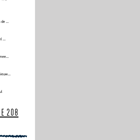
de ...
 ...
mee...
ieuw...
ul
IE 208