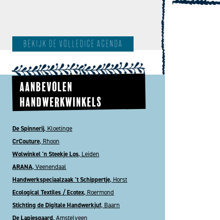
bekijk de volledige agenda
AANBEVOLEN
HANDWERKWINKELS
De Spinnerij
, Kloetinge
CrCouture
, Rhoon
Wolwinkel 'n Steekje Los
, Leiden
ARANA
, Veenendaal
Handwerkspeciaalzaak 't Schippertje
, Horst
Ecological Textiles / Ecotex
, Roermond
Stichting de Digitale Handwerkjuf
, Baarn
De Lapjesgaard
, Amstelveen