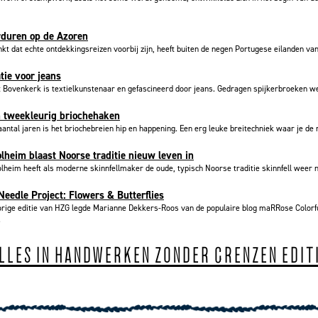
rduren op de Azoren
kt dat echte ontdekkingsreizen voorbij zijn, heeft buiten de negen Portugese eilanden van 
tie voor jeans
 Bovenkerk is textielkunstenaar en gefascineerd door jeans. Gedragen spijkerbroeken wel
n tweekleurig briochehaken
aantal jaren is het briochebreien hip en happening. Een erg leuke breitechniek waar je de 
olheim blaast Noorse traditie nieuw leven in
olheim heeft als moderne skinnfellmaker de oude, typisch Noorse traditie skinnfell weer n
eedle Project: Flowers & Butterflies
orige editie van HZG legde Marianne Dekkers-Roos van de populaire blog maRRose Colorf
.
ALLES IN HANDWERKEN ZONDER GRENZEN EDIT